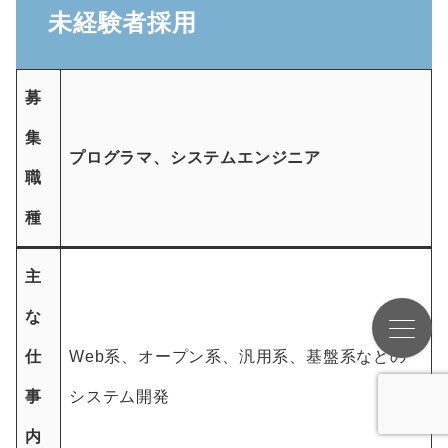
未経験者採用
募
集
プログラマ、システムエンジニア
職
種
主
な
仕
Web系、オープン系、汎用系、基盤系などの
事
システム開発
内